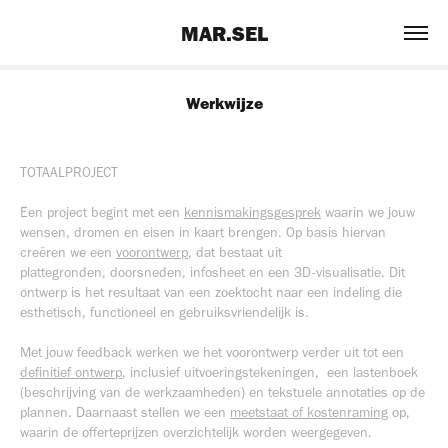
MAR.SEL
Werkwijze
TOTAALPROJECT
Een project begint met een
kennismakingsgesprek
waarin we jouw
wensen, dromen en eisen in kaart brengen. Op basis hiervan
creëren we een
voorontwerp
, dat bestaat uit
plattegronden, doorsneden, infosheet en een 3D-visualisatie. Dit
ontwerp is het resultaat van een zoektocht naar een indeling die
esthetisch, functioneel en gebruiksvriendelijk is.
Met jouw feedback werken we het voorontwerp verder uit tot een
definitief ontwerp
, inclusief uitvoeringstekeningen, een lastenboek
(beschrijving van de werkzaamheden) en
tekstuele annotaties
op de
plannen. Daarnaast stellen we een
meetstaat of kostenraming
op,
waarin de offerteprijzen overzichtelijk worden weergegeven.