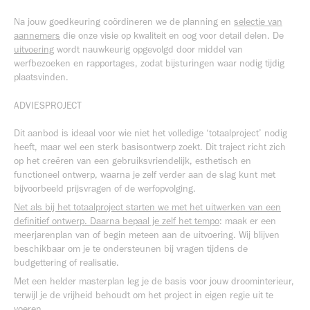
Na jouw goedkeuring coördineren we de planning en
selectie van
aannemers
die onze visie op kwaliteit en oog voor detail delen. De
uitvoering
wordt nauwkeurig opgevolgd door middel van
werfbezoeken en rapportages, zodat bijsturingen waar nodig tijdig
plaatsvinden.
ADVIESPROJECT
Dit aanbod is ideaal voor wie niet het volledige ‘totaalproject’ nodig
heeft, maar wel een sterk basisontwerp zoekt. Dit traject richt zich
op het creëren van een gebruiksvriendelijk, esthetisch en
functioneel ontwerp, waarna je zelf verder aan de slag kunt met
bijvoorbeeld prijsvragen of de werfopvolging.
Net als bij het totaalproject starten we met het uitwerken van een
definitief ontwerp. Daarna bepaal je zelf het tempo
: maak er een
meerjarenplan van of begin meteen aan de uitvoering. Wij blijven
beschikbaar om je te ondersteunen bij vragen tijdens de
budgettering of realisatie.
Met een helder masterplan leg je de basis voor jouw droominterieur,
terwijl je de vrijheid behoudt om het project in eigen regie uit te
voeren.